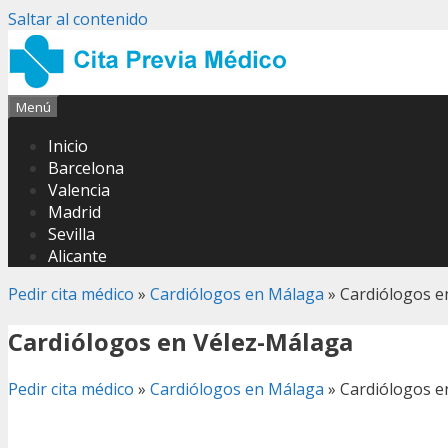
Saltar al contenido
Menú
Inicio
Barcelona
Valencia
Madrid
Sevilla
Alicante
Pedir cita médico
»
Cardiólogos en Málaga
»
Cardiólogos e
Cardiólogos en Vélez-Málaga
Pedir cita médico
»
Cardiólogos en Málaga
»
Cardiólogos e