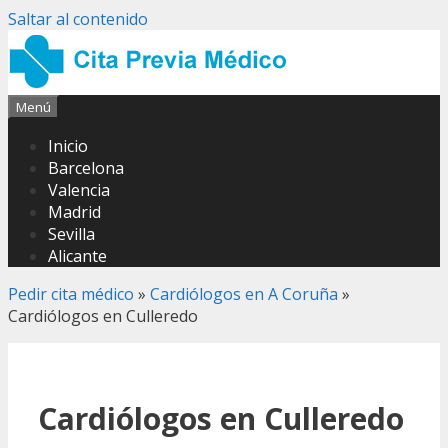
Saltar al contenido
Menú
Inicio
Barcelona
Valencia
Madrid
Sevilla
Alicante
Pedir cita médico
»
Cardiólogos en A Coruña
»
Cardiólogos en Culleredo
Cardiólogos en Culleredo