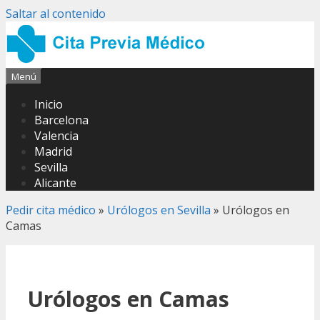
Saltar al contenido
Menú
Inicio
Barcelona
Valencia
Madrid
Sevilla
Alicante
Pedir cita médico
»
Urólogos en Sevilla
»
Urólogos en
Camas
Urólogos en Camas