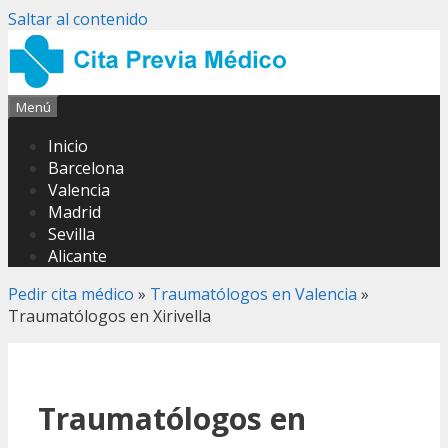
Saltar al contenido
Menú
Inicio
Barcelona
Valencia
Madrid
Sevilla
Alicante
Pedir cita médico
»
Traumatólogos en Valencia
»
Traumatólogos en Xirivella
Traumatólogos en