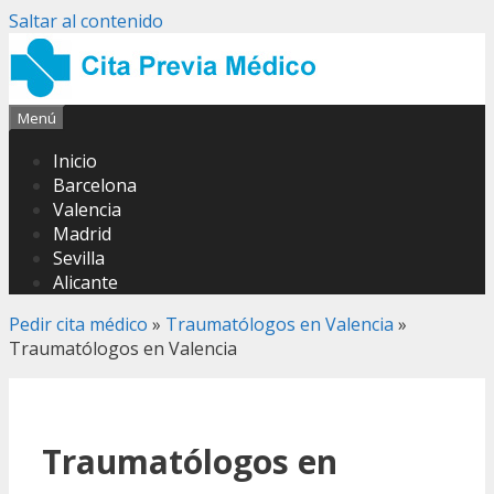
Saltar al contenido
Menú
Inicio
Barcelona
Valencia
Madrid
Sevilla
Alicante
Pedir cita médico
»
Traumatólogos en Valencia
»
Traumatólogos en Valencia
Traumatólogos en