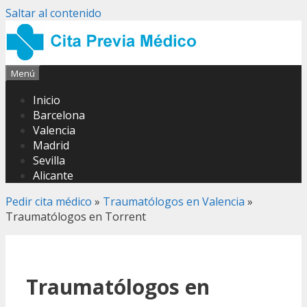
Saltar al contenido
Menú
Inicio
Barcelona
Valencia
Madrid
Sevilla
Alicante
Pedir cita médico
»
Traumatólogos en Valencia
»
Traumatólogos en Torrent
Traumatólogos en