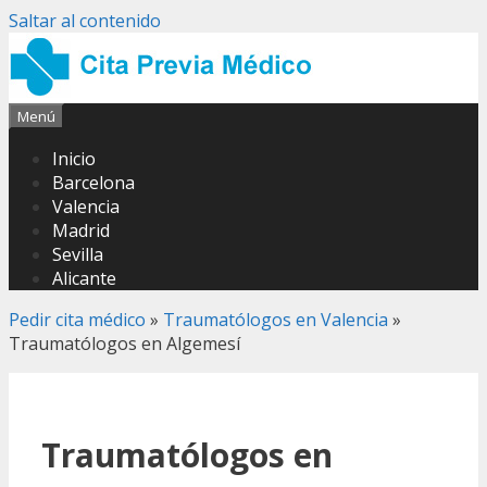
Saltar al contenido
Menú
Inicio
Barcelona
Valencia
Madrid
Sevilla
Alicante
Pedir cita médico
»
Traumatólogos en Valencia
»
Traumatólogos en Algemesí
Traumatólogos en