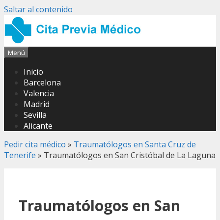
Saltar al contenido
Menú
Inicio
Barcelona
Valencia
Madrid
Sevilla
Alicante
Pedir cita médico
»
Traumatólogos en Santa Cruz de
Tenerife
»
Traumatólogos en San Cristóbal de La Laguna
Traumatólogos en San