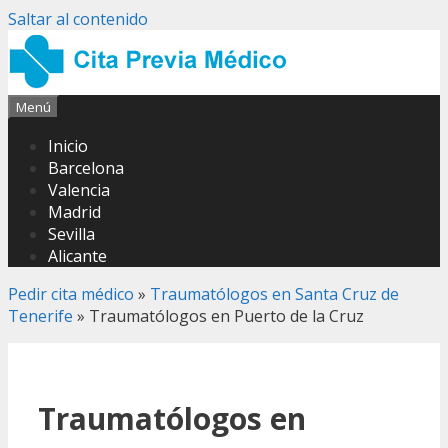
Saltar al contenido
Menú
Inicio
Barcelona
Valencia
Madrid
Sevilla
Alicante
Pedir cita médico
»
Traumatólogos en Santa Cruz de
Tenerife
»
Traumatólogos en Puerto de la Cruz
Traumatólogos en