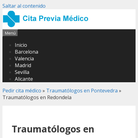
Saltar al contenido
Menú
Inicio
Barcelona
Valencia
Madrid
Sevilla
Alicante
Pedir cita médico
»
Traumatólogos en Pontevedra
»
Traumatólogos en Redondela
Traumatólogos en