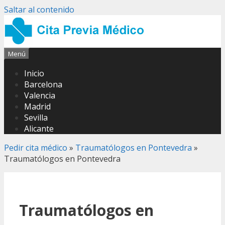
Saltar al contenido
Menú
Inicio
Barcelona
Valencia
Madrid
Sevilla
Alicante
Pedir cita médico
»
Traumatólogos en Pontevedra
»
Traumatólogos en Pontevedra
Traumatólogos en