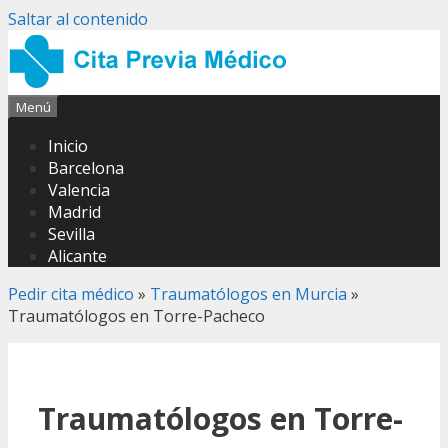
Saltar al contenido
Menú
Inicio
Barcelona
Valencia
Madrid
Sevilla
Alicante
Pedir cita médico
»
Traumatólogos en Murcia
»
Traumatólogos en Torre-Pacheco
Traumatólogos en Torre-