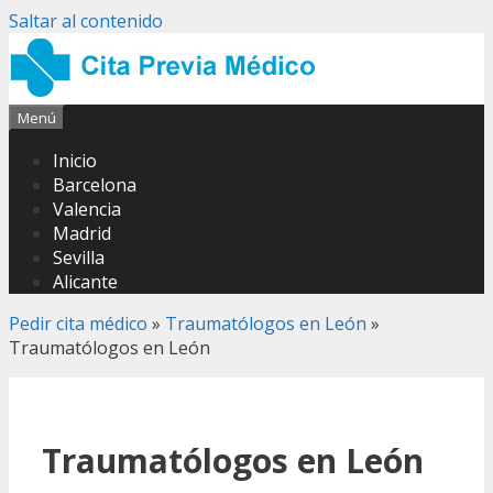
Saltar al contenido
Menú
Inicio
Barcelona
Valencia
Madrid
Sevilla
Alicante
Pedir cita médico
»
Traumatólogos en León
»
Traumatólogos en León
Traumatólogos en León