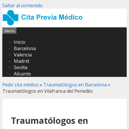
Saltar al contenido
Menú
Inicio
Barcelona
Valencia
Madrid
Sevilla
Alicante
Pedir cita médico
»
Traumatólogos en Barcelona
»
Traumatólogos en Vilafranca del Penedès
Traumatólogos en