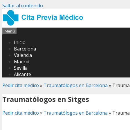
Saltar al contenido
Menú
Inicio
Barcelona
Valencia
Madrid
Sevilla
Alicante
Pedir cita médico
»
Traumatólogos en Barcelona
»
Traumat
Traumatólogos en Sitges
Pedir cita médico
»
Traumatólogos en Barcelona
»
Traumat