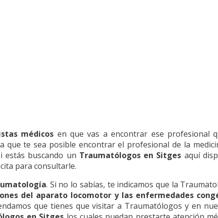
istas médicos
en que vas a encontrar ese profesional q
 que te sea posible encontrar el profesional de la medici
Si estás buscando un
Traumatólogos en Sitges
aquí disp
 cita para consultarle.
aumatología
. Si no lo sabías, te indicamos que la Traumatol
esiones del aparato locomotor y las enfermedades con
endamos que tienes que visitar a Traumatólogos y en nues
ólogos en Sitges
los cuales puedan prestarte atención méd