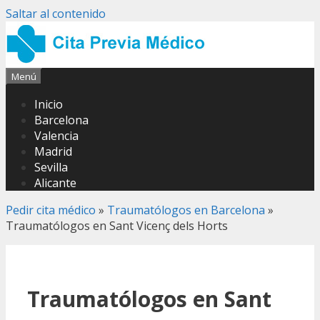
Saltar al contenido
Menú
Inicio
Barcelona
Valencia
Madrid
Sevilla
Alicante
Pedir cita médico
»
Traumatólogos en Barcelona
»
Traumatólogos en Sant Vicenç dels Horts
Traumatólogos en Sant