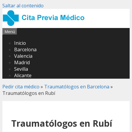
Saltar al contenido
Menú
Inicio
Barcelona
Valencia
Madrid
Sevilla
Alicante
Pedir cita médico
»
Traumatólogos en Barcelona
»
Traumatólogos en Rubí
Traumatólogos en Rubí