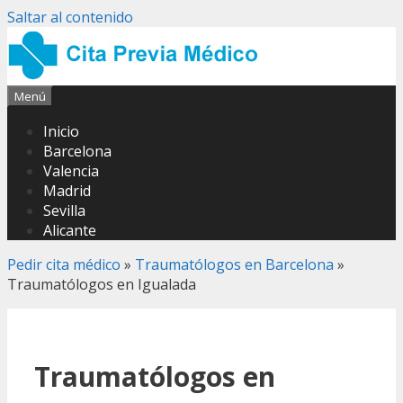
Saltar al contenido
Menú
Inicio
Barcelona
Valencia
Madrid
Sevilla
Alicante
Pedir cita médico
»
Traumatólogos en Barcelona
»
Traumatólogos en Igualada
Traumatólogos en