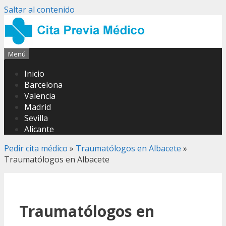
Saltar al contenido
Menú
Inicio
Barcelona
Valencia
Madrid
Sevilla
Alicante
Pedir cita médico
»
Traumatólogos en Albacete
»
Traumatólogos en Albacete
Traumatólogos en