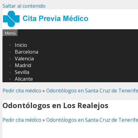
Saltar al contenido
Menú
Inicio
Barcelona
Valencia
Madrid
Sevilla
Alicante
Pedir cita médico
»
Odontólogos en Santa Cruz de Tenerif
Odontólogos en Los Realejos
Pedir cita médico
»
Odontólogos en Santa Cruz de Tenerif