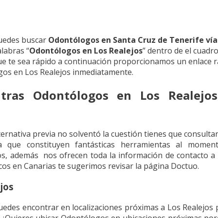
puedes buscar
Odontólogos en Santa Cruz de Tenerife vía
alabras “
Odontólogos en Los Realejos
” dentro de el cuad
que te sea rápido a continuación proporcionamos un enlace 
gos en Los Realejos inmediatamente.
tras Odontólogos en Los Realejos
ternativa previa no solventó la cuestión tienes que consulta
a que constituyen fantásticas herramientas al momen
os, además nos ofrecen toda la información de contacto a f
icos en Canarias te sugerimos revisar la página Doctuo.
jos
edes encontrar en localizaciones próximas a Los Realejos p
. ¿Quieres ubicar Odontólogos en ubicaciones próximas por