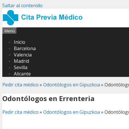
Saltar al contenido
Menú
Inicio
Barcelona
Valencia
Madrid
Sevilla
Alicante
Pedir cita médico
»
Odontólogos en Gipuzkoa
»
Odontólogo
Odontólogos en Errenteria
Pedir cita médico
»
Odontólogos en Gipuzkoa
»
Odontólogo