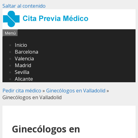
Saltar al contenido
Menú
Inicio
Barcelona
Valencia
Madrid
Sevilla
Alicante
Pedir cita médico
»
Ginecólogos en Valladolid
»
Ginecólogos en Valladolid
Ginecólogos en