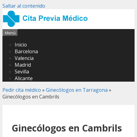
Saltar al contenido
Menú
Inicio
Barcelona
Valencia
Madrid
Sevilla
Alicante
Pedir cita médico
»
Ginecólogos en Tarragona
»
Ginecólogos en Cambrils
Ginecólogos en Cambrils