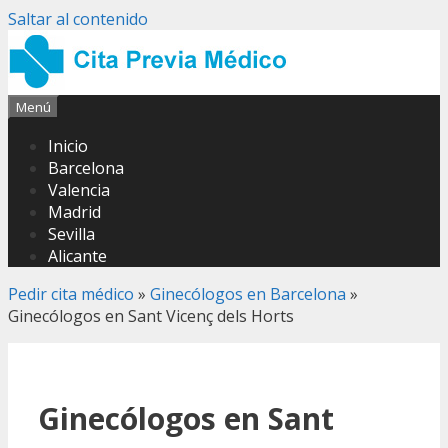
Saltar al contenido
Menú
Inicio
Barcelona
Valencia
Madrid
Sevilla
Alicante
Pedir cita médico
»
Ginecólogos en Barcelona
»
Ginecólogos en Sant Vicenç dels Horts
Ginecólogos en Sant