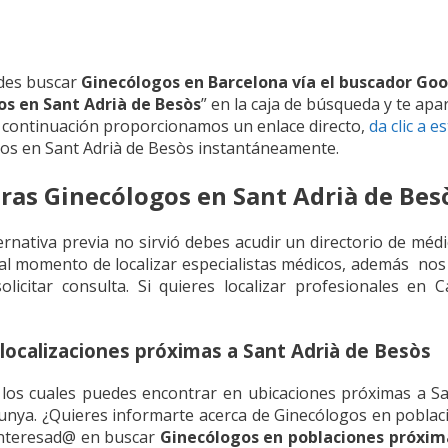
des buscar
Ginecólogos en Barcelona vía el buscador Go
s en Sant Adrià de Besòs
” en la caja de búsqueda y te apa
 continuación proporcionamos un enlace directo,
da clic a e
os en Sant Adrià de Besòs instantáneamente.
as Ginecólogos en Sant Adrià de Bes
ernativa previa no sirvió debes acudir un directorio de médi
l momento de localizar especialistas médicos, además nos 
olicitar consulta. Si quieres localizar profesionales en 
localizaciones próximas a Sant Adrià de Besòs
los cuales puedes encontrar en ubicaciones próximas a Sa
lunya. ¿Quieres informarte acerca de Ginecólogos en pobla
 interesad@ en buscar
Ginecólogos en poblaciones próxima