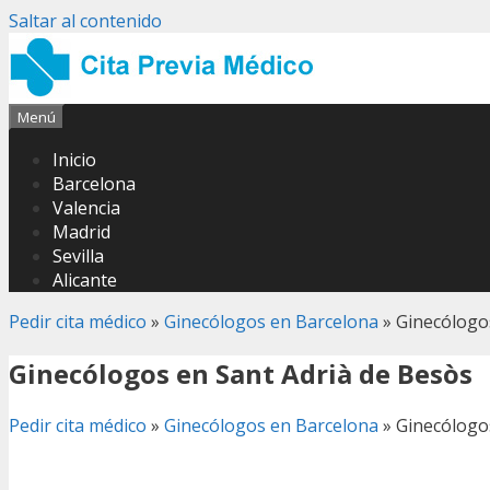
Saltar al contenido
Menú
Inicio
Barcelona
Valencia
Madrid
Sevilla
Alicante
Pedir cita médico
»
Ginecólogos en Barcelona
»
Ginecólogo
Ginecólogos en Sant Adrià de Besòs
Pedir cita médico
»
Ginecólogos en Barcelona
»
Ginecólogo