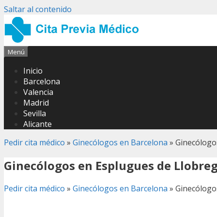
Saltar al contenido
Menú
Inicio
Barcelona
Valencia
Madrid
Sevilla
Alicante
Pedir cita médico
»
Ginecólogos en Barcelona
»
Ginecólogo
Ginecólogos en Esplugues de Llobre
Pedir cita médico
»
Ginecólogos en Barcelona
»
Ginecólogo