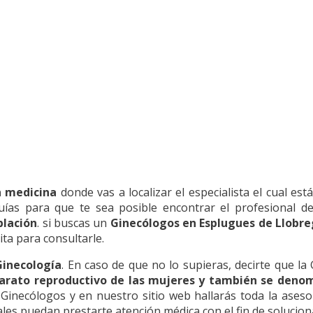
n medicina
donde vas a localizar el especialista el cual es
uías para que te sea posible encontrar el profesional de
blación
. si buscas un
Ginecólogos en Esplugues de Llobr
cita para consultarle.
Ginecología
. En caso de que no lo supieras, decirte que la
arato reproductivo de las mujeres y también se denom
a Ginecólogos y en nuestro sitio web hallarás toda la asesor
ales puedan prestarte atención médica con el fin de solucio