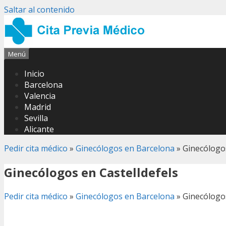
Saltar al contenido
Menú
Inicio
Barcelona
Valencia
Madrid
Sevilla
Alicante
Pedir cita médico
»
Ginecólogos en Barcelona
»
Ginecólogos
Ginecólogos en Castelldefels
Pedir cita médico
»
Ginecólogos en Barcelona
»
Ginecólogos