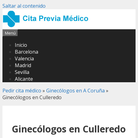
Saltar al contenido
Menú
Inicio
Barcelona
Valencia
Madrid
Sevilla
Alicante
Pedir cita médico
»
Ginecólogos en A Coruña
»
Ginecólogos en Culleredo
Ginecólogos en Culleredo