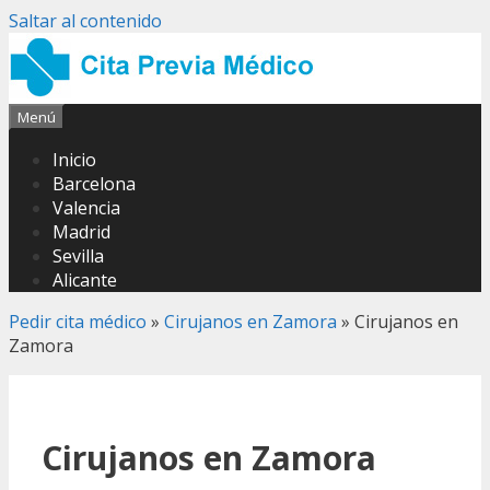
Saltar al contenido
Menú
Inicio
Barcelona
Valencia
Madrid
Sevilla
Alicante
Pedir cita médico
»
Cirujanos en Zamora
»
Cirujanos en
Zamora
Cirujanos en Zamora