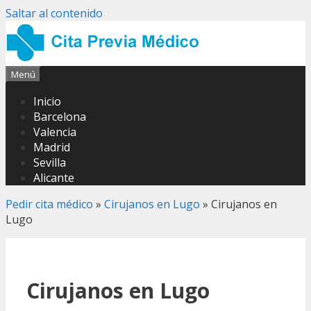
Saltar al contenido
Menú
Inicio
Barcelona
Valencia
Madrid
Sevilla
Alicante
Pedir cita médico
»
Cirujanos en Lugo
»
Cirujanos en
Lugo
Cirujanos en Lugo