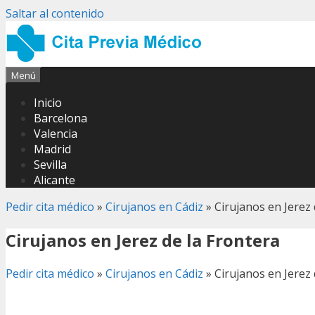
Saltar al contenido
Menú
Inicio
Barcelona
Valencia
Madrid
Sevilla
Alicante
Pedir cita médico
»
Cirujanos en Cádiz
»
Cirujanos en Jerez 
Cirujanos en Jerez de la Frontera
Pedir cita médico
»
Cirujanos en Cádiz
»
Cirujanos en Jerez 