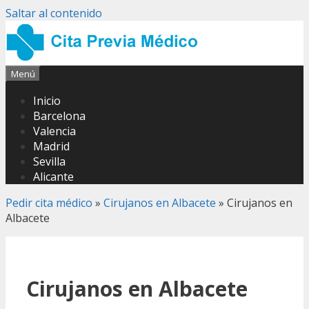
Saltar al contenido
Menú
Inicio
Barcelona
Valencia
Madrid
Sevilla
Alicante
Pedir cita médico
»
Cirujanos en Albacete
»
Cirujanos en
Albacete
Cirujanos en Albacete