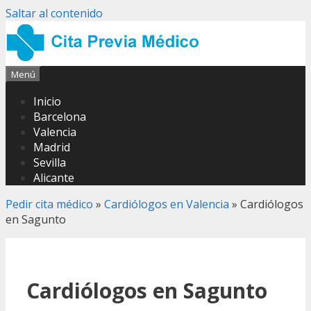
Saltar al contenido
Menú
Inicio
Barcelona
Valencia
Madrid
Sevilla
Alicante
Pedir cita médico
»
Cardiólogos en Valencia
»
Cardiólogos
en Sagunto
Cardiólogos en Sagunto