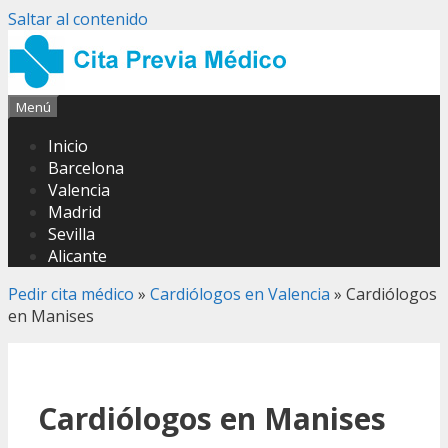
Saltar al contenido
Menú
Inicio
Barcelona
Valencia
Madrid
Sevilla
Alicante
Pedir cita médico
»
Cardiólogos en Valencia
»
Cardiólogos
en Manises
Cardiólogos en Manises