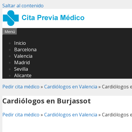
Saltar al contenido
Menú
Inicio
Barcelona
Valencia
Madrid
Sevilla
Alicante
Pedir cita médico
»
Cardiólogos en Valencia
»
Cardiólogos 
Cardiólogos en Burjassot
Pedir cita médico
»
Cardiólogos en Valencia
»
Cardiólogos 