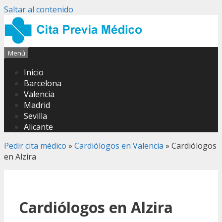
Saltar al contenido
Menú
Inicio
Barcelona
Valencia
Madrid
Sevilla
Alicante
Pedir cita médico
»
Cardiólogos en Valencia
»
Cardiólogos
en Alzira
Cardiólogos en Alzira