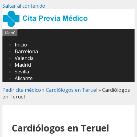
Saltar al contenido
Menú
Inicio
Barcelona
Valencia
Madrid
Sevilla
Alicante
Pedir cita médico
»
Cardiólogos en Teruel
»
Cardiólogos
en Teruel
Cardiólogos en Teruel