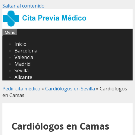
Saltar al contenido
Menú
Inicio
Barcelona
Valencia
Madrid
Sevilla
Alicante
Pedir cita médico
»
Cardiólogos en Sevilla
»
Cardiólogos
en Camas
Cardiólogos en Camas