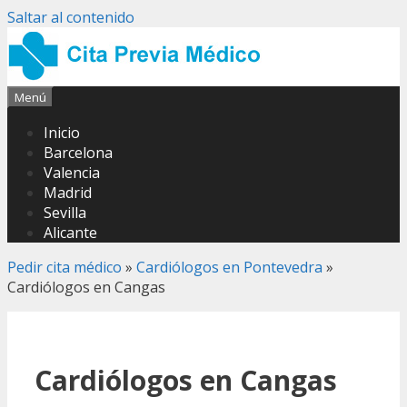
Saltar al contenido
Menú
Inicio
Barcelona
Valencia
Madrid
Sevilla
Alicante
Pedir cita médico
»
Cardiólogos en Pontevedra
»
Cardiólogos en Cangas
Cardiólogos en Cangas