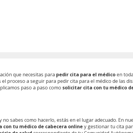
mación que necesitas para
pedir cita para el médico
en toda
l proceso a seguir para pedir cita para el médico de las dis
 explicamos paso a paso como
solicitar cita con tu médico d
y no sabes como hacerlo, estás en el lugar adecuado. En nu
ita con tu médico de cabecera online
y gestionar tu cita pa
vicio de salud
correspondiente de tu Comunidad Autónoma