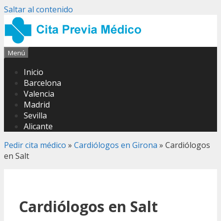
Saltar al contenido
Menú
Inicio
Barcelona
Valencia
Madrid
Sevilla
Alicante
Pedir cita médico
»
Cardiólogos en Girona
»
Cardiólogos
en Salt
Cardiólogos en Salt