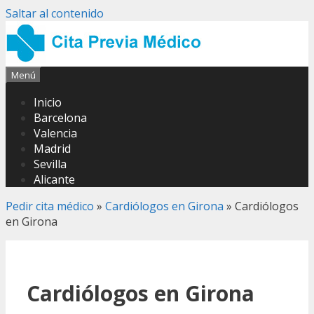
Saltar al contenido
Menú
Inicio
Barcelona
Valencia
Madrid
Sevilla
Alicante
Pedir cita médico
»
Cardiólogos en Girona
»
Cardiólogos
en Girona
Cardiólogos en Girona