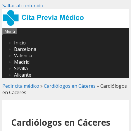
Saltar al contenido
Menú
Inicio
Barcelona
Valencia
Madrid
Sevilla
Alicante
Pedir cita médico
»
Cardiólogos en Cáceres
»
Cardiólogos
en Cáceres
Cardiólogos en Cáceres