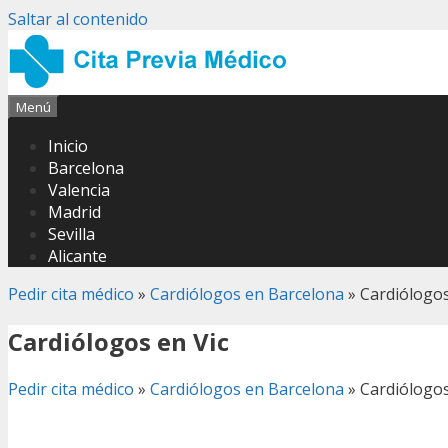
Saltar al contenido
Menú
Inicio
Barcelona
Valencia
Madrid
Sevilla
Alicante
Pedir cita médico
»
Cardiólogos en Barcelona
»
Cardiólogos
Cardiólogos en Vic
Pedir cita médico
»
Cardiólogos en Barcelona
»
Cardiólogos