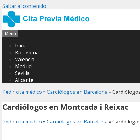
Saltar al contenido
Menú
Inicio
Barcelona
Valencia
Madrid
Sevilla
Alicante
Pedir cita médico
»
Cardiólogos en Barcelona
»
Cardiólogos
Cardiólogos en Montcada i Reixac
Pedir cita médico
»
Cardiólogos en Barcelona
»
Cardiólogos