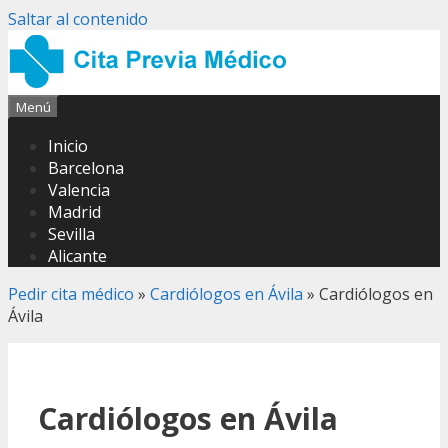
Saltar al contenido
Menú
Inicio
Barcelona
Valencia
Madrid
Sevilla
Alicante
Pedir cita médico
»
Cardiólogos en Ávila
»
Cardiólogos en
Ávila
Cardiólogos en Ávila