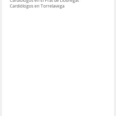
Cardiólogos en El Prat de Llobregat
Cardiólogos en Torrelavega